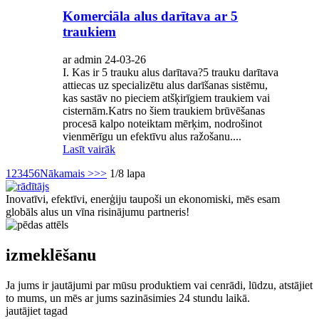
Komerciāla alus darītava ar 5
traukiem
ar admin 24-03-26
I. Kas ir 5 trauku alus darītava?5 trauku darītava
attiecas uz specializētu alus darīšanas sistēmu,
kas sastāv no pieciem atšķirīgiem traukiem vai
cisternām.Katrs no šiem traukiem brūvēšanas
procesā kalpo noteiktam mērķim, nodrošinot
vienmērīgu un efektīvu alus ražošanu....
Lasīt vairāk
1
2
3
4
5
6
Nākamais >
>>
1/8 lapa
Inovatīvi, efektīvi, enerģiju taupoši un ekonomiski, mēs esam
globāls alus un vīna risinājumu partneris!
izmeklēšanu
Ja jums ir jautājumi par mūsu produktiem vai cenrādi, lūdzu, atstājiet
to mums, un mēs ar jums sazināsimies 24 stundu laikā.
jautājiet tagad