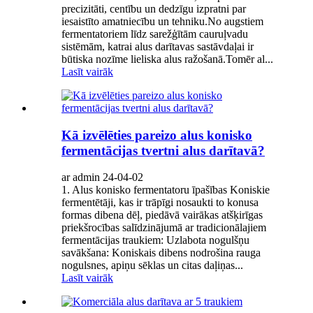
precizitāti, centību un dedzīgu izpratni par
iesaistīto amatniecību un tehniku.No augstiem
fermentatoriem līdz sarežģītām cauruļvadu
sistēmām, katrai alus darītavas sastāvdaļai ir
būtiska nozīme lieliska alus ražošanā.Tomēr al...
Lasīt vairāk
Kā izvēlēties pareizo alus konisko
fermentācijas tvertni alus darītavā?
ar admin 24-04-02
1. Alus konisko fermentatoru īpašības Koniskie
fermentētāji, kas ir trāpīgi nosaukti to konusa
formas dibena dēļ, piedāvā vairākas atšķirīgas
priekšrocības salīdzinājumā ar tradicionālajiem
fermentācijas traukiem: Uzlabota nogulšņu
savākšana: Koniskais dibens nodrošina rauga
nogulsnes, apiņu sēklas un citas daļiņas...
Lasīt vairāk