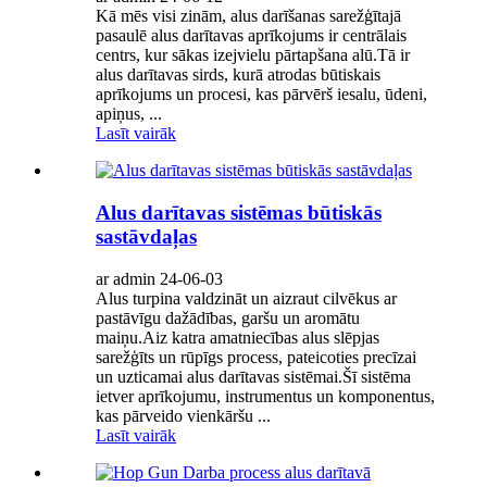
Kā mēs visi zinām, alus darīšanas sarežģītajā
pasaulē alus darītavas aprīkojums ir centrālais
centrs, kur sākas izejvielu pārtapšana alū.Tā ir
alus darītavas sirds, kurā atrodas būtiskais
aprīkojums un procesi, kas pārvērš iesalu, ūdeni,
apiņus, ...
Lasīt vairāk
Alus darītavas sistēmas būtiskās
sastāvdaļas
ar admin 24-06-03
Alus turpina valdzināt un aizraut cilvēkus ar
pastāvīgu dažādības, garšu un aromātu
maiņu.Aiz katra amatniecības alus slēpjas
sarežģīts un rūpīgs process, pateicoties precīzai
un uzticamai alus darītavas sistēmai.Šī sistēma
ietver aprīkojumu, instrumentus un komponentus,
kas pārveido vienkāršu ...
Lasīt vairāk