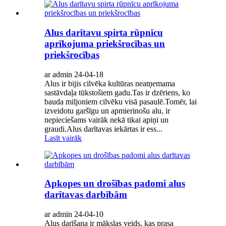
Alus darītavu spirta rūpnīcu
aprīkojuma priekšrocības un
priekšrocības
ar admin 24-04-18
Alus ir bijis cilvēka kultūras neatņemama
sastāvdaļa tūkstošiem gadu.Tas ir dzēriens, ko
bauda miljoniem cilvēku visā pasaulē.Tomēr, lai
izveidotu garšīgu un apmierinošu alu, ir
nepieciešams vairāk nekā tikai apiņi un
graudi.Alus darītavas iekārtas ir ess...
Lasīt vairāk
Apkopes un drošības padomi alus
darītavas darbībām
ar admin 24-04-10
Alus darīšana ir mākslas veids, kas prasa