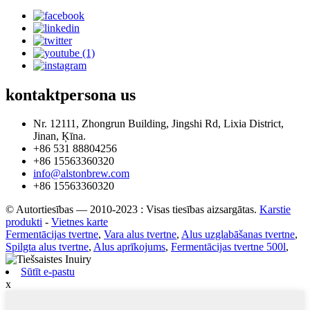
kontaktpersona
us
Nr. 12111, Zhongrun Building, Jingshi Rd, Lixia District,
Jinan, Ķīna.
+86 531 88804256
+86 15563360320
info@alstonbrew.com
+86 15563360320
© Autortiesības — 2010-2023 : Visas tiesības aizsargātas.
Karstie
produkti
-
Vietnes karte
Fermentācijas tvertne
,
Vara alus tvertne
,
Alus uzglabāšanas tvertne
,
Spilgta alus tvertne
,
Alus aprīkojums
,
Fermentācijas tvertne 500l
,
Sūtīt e-pastu
x