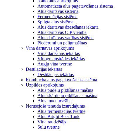
Nano alus aprīkojums
Automatizēta alus pagatavošanas sistēma
Alus darītavas sistēma
Fermentācijas sistēma
Spilgta alus sistēma
Alus darītavas dzesēšanas iekārta
Alus darītavas CIP vienība
Alus darītavas vadības sistēma
Piederumi un palīgmašīnas
Vīna darītavas aprīkojums
Vīna darīšanas iekārtas
Vīnogu apstrādes iekārtas
Augļu vīna tvertne
Destilācijas iekārtas
Destilācijas iekārtas
Kombucha alus pagatavošanas sistēma
Uzpildes aprīkojums
Alus pudeļu pildīšanas mašīna
Alus skārdeņu pildīšanas mašīna
Alus mucu mašīna
Nerūsējošā tērauda izstrādājums
Alus fermentācijas tvertne
Alus Bright Beer Tank
Vīna raudzētājs
Sulu tvertne