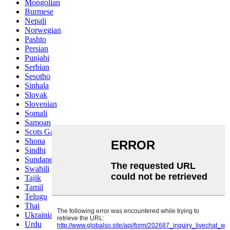
Mongolian
Burmese
Nepali
Norwegian
Pashto
Persian
Punjabi
Serbian
Sesotho
Sinhala
Slovak
Slovenian
Somali
Samoan
Scots Gaelic
Shona
Sindhi
Sundanese
Swahili
Tajik
Tamil
Telugu
Thai
Ukrainian
Urdu