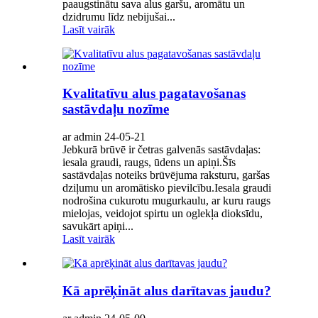
paaugstinātu sava alus garšu, aromātu un
dzidrumu līdz nebijušai...
Lasīt vairāk
Kvalitatīvu alus pagatavošanas
sastāvdaļu nozīme
ar admin 24-05-21
Jebkurā brūvē ir četras galvenās sastāvdaļas:
iesala graudi, raugs, ūdens un apiņi.Šīs
sastāvdaļas noteiks brūvējuma raksturu, garšas
dziļumu un aromātisko pievilcību.Iesala graudi
nodrošina cukurotu mugurkaulu, ar kuru raugs
mielojas, veidojot spirtu un oglekļa dioksīdu,
savukārt apiņi...
Lasīt vairāk
Kā aprēķināt alus darītavas jaudu?