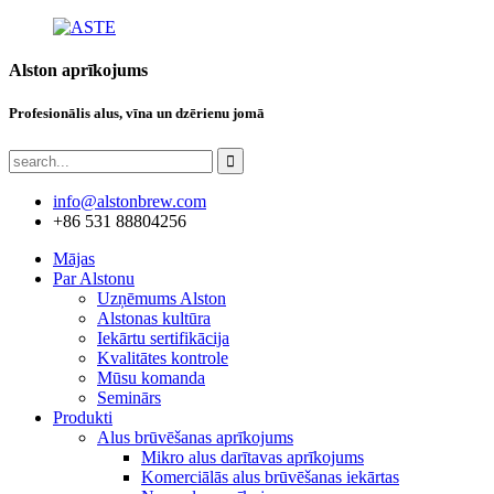
Alston aprīkojums
Profesionālis alus, vīna un dzērienu jomā
info@alstonbrew.com
+86 531 88804256
Mājas
Par Alstonu
Uzņēmums Alston
Alstonas kultūra
Iekārtu sertifikācija
Kvalitātes kontrole
Mūsu komanda
Seminārs
Produkti
Alus brūvēšanas aprīkojums
Mikro alus darītavas aprīkojums
Komerciālās alus brūvēšanas iekārtas