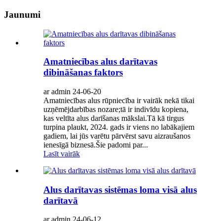
Jaunumi
Amatniecības alus darītavas
dibināšanas faktors
ar admin 24-06-20
Amatniecības alus rūpniecība ir vairāk nekā tikai
uzņēmējdarbības nozare;tā ir indivīdu kopiena,
kas veltīta alus darīšanas mākslai.Tā kā tirgus
turpina plaukt, 2024. gads ir viens no labākajiem
gadiem, lai jūs varētu pārvērst savu aizraušanos
ienesīgā biznesā.Šie padomi par...
Lasīt vairāk
Alus darītavas sistēmas loma visā alus
darītavā
ar admin 24-06-12