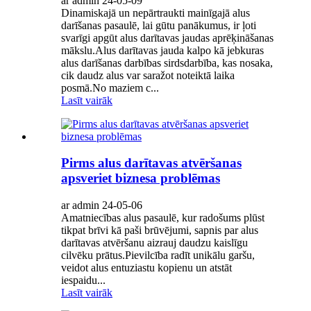
ar admin 24-05-09
Dinamiskajā un nepārtraukti mainīgajā alus
darīšanas pasaulē, lai gūtu panākumus, ir ļoti
svarīgi apgūt alus darītavas jaudas aprēķināšanas
mākslu.Alus darītavas jauda kalpo kā jebkuras
alus darīšanas darbības sirdsdarbība, kas nosaka,
cik daudz alus var saražot noteiktā laika
posmā.No maziem c...
Lasīt vairāk
Pirms alus darītavas atvēršanas
apsveriet biznesa problēmas
ar admin 24-05-06
Amatniecības alus pasaulē, kur radošums plūst
tikpat brīvi kā paši brūvējumi, sapnis par alus
darītavas atvēršanu aizrauj daudzu kaislīgu
cilvēku prātus.Pievilcība radīt unikālu garšu,
veidot alus entuziastu kopienu un atstāt
iespaidu...
Lasīt vairāk