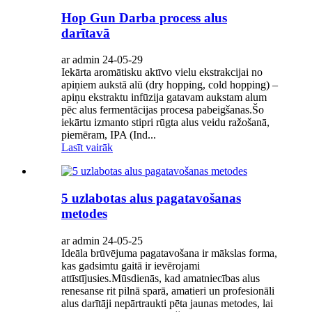
Hop Gun Darba process alus
darītavā
ar admin 24-05-29
Iekārta aromātisku aktīvo vielu ekstrakcijai no
apiņiem aukstā alū (dry hopping, cold hopping) –
apiņu ekstraktu infūzija gatavam aukstam alum
pēc alus fermentācijas procesa pabeigšanas.Šo
iekārtu izmanto stipri rūgta alus veidu ražošanā,
piemēram, IPA (Ind...
Lasīt vairāk
5 uzlabotas alus pagatavošanas
metodes
ar admin 24-05-25
Ideāla brūvējuma pagatavošana ir mākslas forma,
kas gadsimtu gaitā ir ievērojami
attīstījusies.Mūsdienās, kad amatniecības alus
renesanse rit pilnā sparā, amatieri un profesionāli
alus darītāji nepārtraukti pēta jaunas metodes, lai