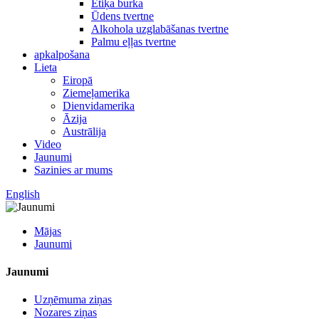
Etiķa burka
Ūdens tvertne
Alkohola uzglabāšanas tvertne
Palmu eļļas tvertne
apkalpošana
Lieta
Eiropā
Ziemeļamerika
Dienvidamerika
Āzija
Austrālija
Video
Jaunumi
Sazinies ar mums
English
Mājas
Jaunumi
Jaunumi
Uzņēmuma ziņas
Nozares ziņas