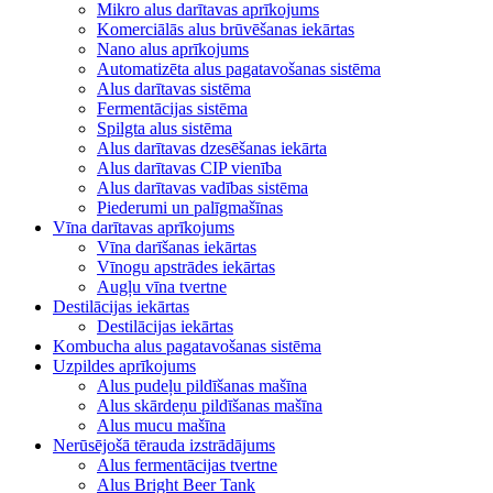
Mikro alus darītavas aprīkojums
Komerciālās alus brūvēšanas iekārtas
Nano alus aprīkojums
Automatizēta alus pagatavošanas sistēma
Alus darītavas sistēma
Fermentācijas sistēma
Spilgta alus sistēma
Alus darītavas dzesēšanas iekārta
Alus darītavas CIP vienība
Alus darītavas vadības sistēma
Piederumi un palīgmašīnas
Vīna darītavas aprīkojums
Vīna darīšanas iekārtas
Vīnogu apstrādes iekārtas
Augļu vīna tvertne
Destilācijas iekārtas
Destilācijas iekārtas
Kombucha alus pagatavošanas sistēma
Uzpildes aprīkojums
Alus pudeļu pildīšanas mašīna
Alus skārdeņu pildīšanas mašīna
Alus mucu mašīna
Nerūsējošā tērauda izstrādājums
Alus fermentācijas tvertne
Alus Bright Beer Tank