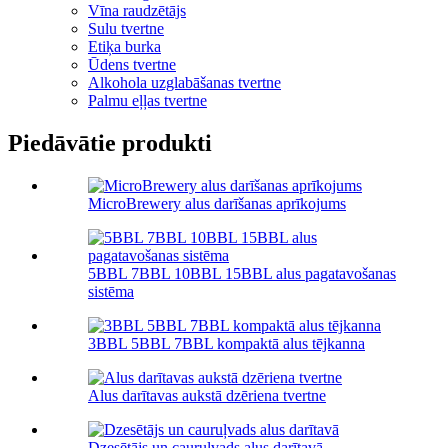
Vīna raudzētājs
Sulu tvertne
Etiķa burka
Ūdens tvertne
Alkohola uzglabāšanas tvertne
Palmu eļļas tvertne
Piedāvātie produkti
MicroBrewery alus darīšanas aprīkojums
5BBL 7BBL 10BBL 15BBL alus pagatavošanas
sistēma
3BBL 5BBL 7BBL kompaktā alus tējkanna
Alus darītavas aukstā dzēriena tvertne
Dzesētājs un cauruļvads alus darītavā