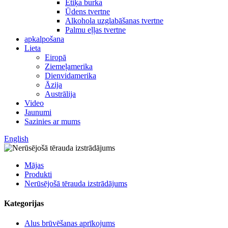
Etiķa burka
Ūdens tvertne
Alkohola uzglabāšanas tvertne
Palmu eļļas tvertne
apkalpošana
Lieta
Eiropā
Ziemeļamerika
Dienvidamerika
Āzija
Austrālija
Video
Jaunumi
Sazinies ar mums
English
Mājas
Produkti
Nerūsējošā tērauda izstrādājums
Kategorijas
Alus brūvēšanas aprīkojums