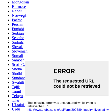
Mongolian
Burmese
Nepali
Norwegian
Pashto
Persian
Punjabi
Serbian
Sesotho
Sinhala
Slovak
Slovenian
Somali
Samoan
Scots Gaelic
Shona
Sindhi
Sundanese
Swahili
Tajik
Tamil
Telugu
Thai
Ukrainian
Urdu