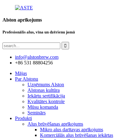
Alston aprīkojums
Profesionālis alus, vīna un dzērienu jomā
info@alstonbrew.com
+86 531 88804256
Mājas
Par Alstonu
Uzņēmums Alston
Alstonas kultūra
Iekārtu sertifikācija
Kvalitātes kontrole
Mūsu komanda
Seminārs
Produkti
Alus brūvēšanas aprīkojums
Mikro alus darītavas aprīkojums
Komerciālās alus brūvēšanas iekārtas