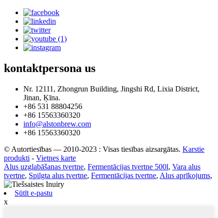
kontaktpersona
us
Nr. 12111, Zhongrun Building, Jingshi Rd, Lixia District,
Jinan, Ķīna.
+86 531 88804256
+86 15563360320
info@alstonbrew.com
+86 15563360320
© Autortiesības — 2010-2023 : Visas tiesības aizsargātas.
Karstie
produkti
-
Vietnes karte
Alus uzglabāšanas tvertne
,
Fermentācijas tvertne 500l
,
Vara alus
tvertne
,
Spilgta alus tvertne
,
Fermentācijas tvertne
,
Alus aprīkojums
,
Sūtīt e-pastu
x