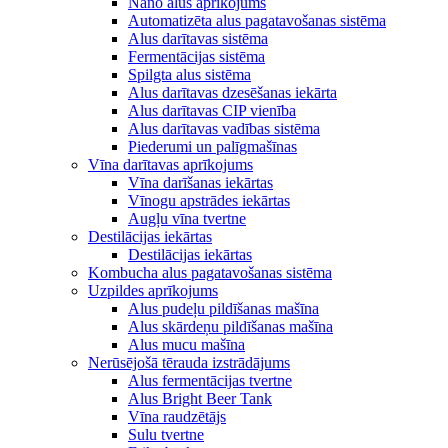
Nano alus aprīkojums
Automatizēta alus pagatavošanas sistēma
Alus darītavas sistēma
Fermentācijas sistēma
Spilgta alus sistēma
Alus darītavas dzesēšanas iekārta
Alus darītavas CIP vienība
Alus darītavas vadības sistēma
Piederumi un palīgmašīnas
Vīna darītavas aprīkojums
Vīna darīšanas iekārtas
Vīnogu apstrādes iekārtas
Augļu vīna tvertne
Destilācijas iekārtas
Destilācijas iekārtas
Kombucha alus pagatavošanas sistēma
Uzpildes aprīkojums
Alus pudeļu pildīšanas mašīna
Alus skārdeņu pildīšanas mašīna
Alus mucu mašīna
Nerūsējošā tērauda izstrādājums
Alus fermentācijas tvertne
Alus Bright Beer Tank
Vīna raudzētājs
Sulu tvertne