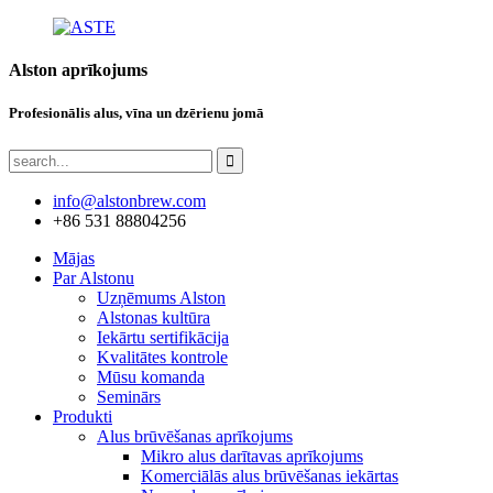
Alston aprīkojums
Profesionālis alus, vīna un dzērienu jomā
info@alstonbrew.com
+86 531 88804256
Mājas
Par Alstonu
Uzņēmums Alston
Alstonas kultūra
Iekārtu sertifikācija
Kvalitātes kontrole
Mūsu komanda
Seminārs
Produkti
Alus brūvēšanas aprīkojums
Mikro alus darītavas aprīkojums
Komerciālās alus brūvēšanas iekārtas