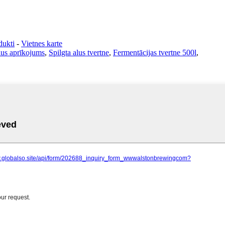
dukti
-
Vietnes karte
us aprīkojums
,
Spilgta alus tvertne
,
Fermentācijas tvertne 500l
,