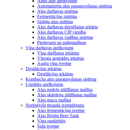
Nano alus aprīkojums
Automatizēta alus pagatavošanas sistēma
Alus darītavas sistēma
Fermentācijas sistēma
Spilgta alus sistēma
Alus darītavas dzesēšanas iekārta
Alus darītavas CIP vienība
Alus darītavas vadības sistēma
Piederumi un palīgmašīnas
Vīna darītavas aprīkojums
Vīna darīšanas iekārtas
Vīnogu apstrādes iekārtas
Augļu vīna tvertne
Destilācijas iekārtas
Destilācijas iekārtas
Kombucha alus pagatavošanas sistēma
Uzpildes aprīkojums
Alus pudeļu pildīšanas mašīna
Alus skārdeņu pildīšanas mašīna
Alus mucu mašīna
Nerūsējošā tērauda izstrādājums
Alus fermentācijas tvertne
Alus Bright Beer Tank
Vīna raudzētājs
Sulu tvertne