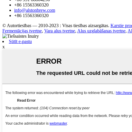
+86 15563360320
info@alstonbrew.com
+86 15563360320
© Autortiesības — 2010-2023 : Visas tiesības aizsargātas.
Karstie pro
Fermentācijas tvertne
,
Vara alus tvertne
,
Alus uzglabāšanas tvertne
,
Al
Sūtīt e-pastu
x