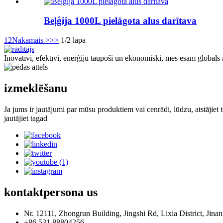
Beļģija 1000L pielāgota alus darītava
1
2
Nākamais >
>>
1/2 lapa
Inovatīvi, efektīvi, enerģiju taupoši un ekonomiski, mēs esam globāls 
izmeklēšanu
Ja jums ir jautājumi par mūsu produktiem vai cenrādi, lūdzu, atstājiet
jautājiet tagad
kontaktpersona
us
Nr. 12111, Zhongrun Building, Jingshi Rd, Lixia District, Jinan
+86 531 88804256