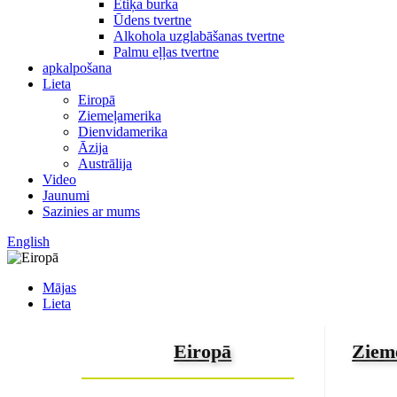
Etiķa burka
Ūdens tvertne
Alkohola uzglabāšanas tvertne
Palmu eļļas tvertne
apkalpošana
Lieta
Eiropā
Ziemeļamerika
Dienvidamerika
Āzija
Austrālija
Video
Jaunumi
Sazinies ar mums
English
Mājas
Lieta
Eiropā
Ziem