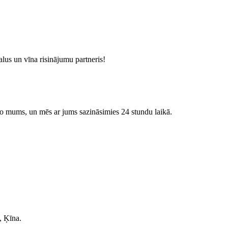
alus un vīna risinājumu partneris!
 to mums, un mēs ar jums sazināsimies 24 stundu laikā.
, Ķīna.