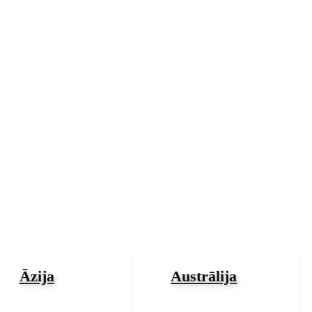
Āzija
Austrālija