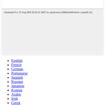
English
French
German
Portuguese
Spanish
Russian
Japanese
Korean
Arabic
Irish
Greek