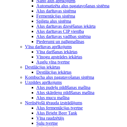
Nano alus aprīkojums
Automatizēta alus pagatavošanas sistēma
Alus darītavas sistēma
Fermentācijas sistēma
Spilgta alus sistēma
Alus darītavas dzesēšanas iekārta
Alus darītavas CIP vienība
Alus darītavas vadības sistēma
Piederumi un palīgmašīnas
Vīna darītavas aprīkojums
Vīna darīšanas iekārtas
Vīnogu apstrādes iekārtas
Augļu vīna tvertne
Destilācijas iekārtas
Destilācijas iekārtas
Kombucha alus pagatavošanas sistēma
Uzpildes aprīkojums
Alus pudeļu pildīšanas mašīna
Alus skārdeņu pildīšanas mašīna
Alus mucu mašīna
Nerūsējošā tērauda izstrādājums
Alus fermentācijas tvertne
Alus Bright Beer Tank
Vīna raudzētājs
Sulu tvertne