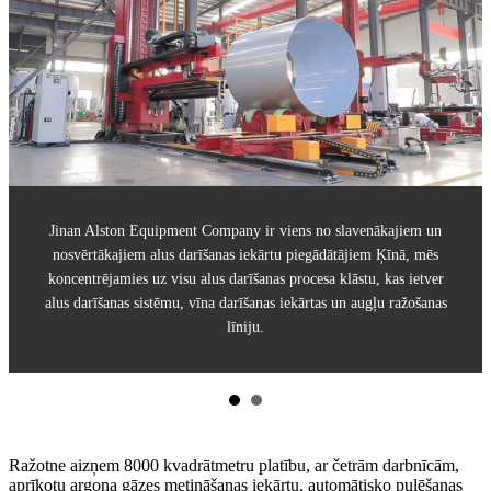
Jinan Alston Equipment Company ir viens no slavenākajiem un
nosvērtākajiem alus darīšanas iekārtu piegādātājiem Ķīnā, mēs
koncentrējamies uz visu alus darīšanas procesa klāstu, kas ietver
s
alus darīšanas sistēmu, vīna darīšanas iekārtas un augļu ražošanas
līniju.
Ražotne aizņem 8000 kvadrātmetru platību, ar četrām darbnīcām,
aprīkotu argona gāzes metināšanas iekārtu, automātisko pulēšanas