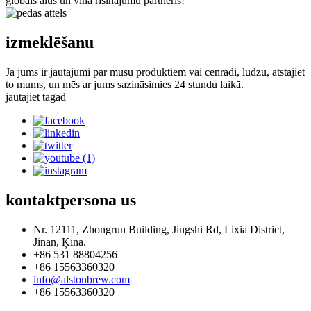
globāls alus un vīna risinājumu partneris!
izmeklēšanu
Ja jums ir jautājumi par mūsu produktiem vai cenrādi, lūdzu, atstājiet
to mums, un mēs ar jums sazināsimies 24 stundu laikā.
jautājiet tagad
kontaktpersona
us
Nr. 12111, Zhongrun Building, Jingshi Rd, Lixia District,
Jinan, Ķīna.
+86 531 88804256
+86 15563360320
info@alstonbrew.com
+86 15563360320