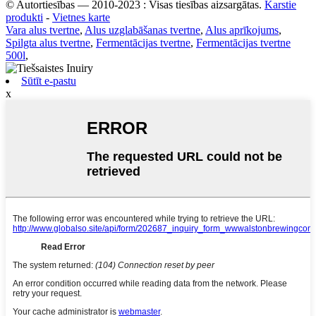
© Autortiesības — 2010-2023 : Visas tiesības aizsargātas.
Karstie
produkti
-
Vietnes karte
Vara alus tvertne
,
Alus uzglabāšanas tvertne
,
Alus aprīkojums
,
Spilgta alus tvertne
,
Fermentācijas tvertne
,
Fermentācijas tvertne
500l
,
Sūtīt e-pastu
x