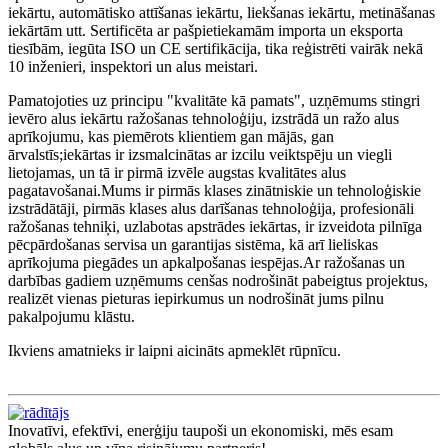
iekārtu, automātisko attīšanas iekārtu, liekšanas iekārtu, metināšanas
iekārtām utt. Sertificēta ar pašpietiekamām importa un eksporta
tiesībām, iegūta ISO un CE sertifikācija, tika reģistrēti vairāk nekā
10 inženieri, inspektori un alus meistari.
Pamatojoties uz principu "kvalitāte kā pamats", uzņēmums stingri
ievēro alus iekārtu ražošanas tehnoloģiju, izstrādā un ražo alus
aprīkojumu, kas piemērots klientiem gan mājās, gan
ārvalstīs;iekārtas ir izsmalcinātas ar izcilu veiktspēju un viegli
lietojamas, un tā ir pirmā izvēle augstas kvalitātes alus
pagatavošanai.Mums ir pirmās klases zinātniskie un tehnoloģiskie
izstrādātāji, pirmās klases alus darīšanas tehnoloģija, profesionāli
ražošanas tehniķi, uzlabotas apstrādes iekārtas, ir izveidota pilnīga
pēcpārdošanas servisa un garantijas sistēma, kā arī lieliskas
aprīkojuma piegādes un apkalpošanas iespējas.Ar ražošanas un
darbības gadiem uzņēmums cenšas nodrošināt pabeigtus projektus,
realizēt vienas pieturas iepirkumus un nodrošināt jums pilnu
pakalpojumu klāstu.
Ikviens amatnieks ir laipni aicināts apmeklēt rūpnīcu.
Inovatīvi, efektīvi, enerģiju taupoši un ekonomiski, mēs esam