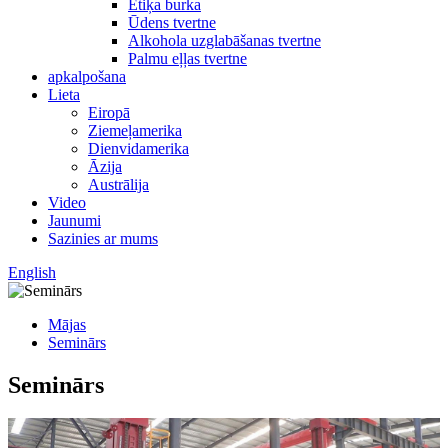
Etiķa burka
Ūdens tvertne
Alkohola uzglabāšanas tvertne
Palmu eļļas tvertne
apkalpošana
Lieta
Eiropā
Ziemeļamerika
Dienvidamerika
Āzija
Austrālija
Video
Jaunumi
Sazinies ar mums
English
Mājas
Seminārs
Seminārs