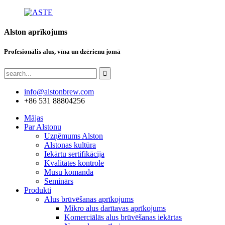
Alston aprīkojums
Profesionālis alus, vīna un dzērienu jomā
info@alstonbrew.com
+86 531 88804256
Mājas
Par Alstonu
Uzņēmums Alston
Alstonas kultūra
Iekārtu sertifikācija
Kvalitātes kontrole
Mūsu komanda
Seminārs
Produkti
Alus brūvēšanas aprīkojums
Mikro alus darītavas aprīkojums
Komerciālās alus brūvēšanas iekārtas